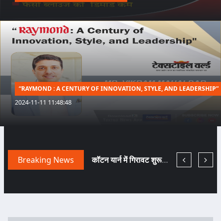
“RAYMOND : A CENTURY OF INNOVATION, STYLE, AND LEADERSHIP”
2024-11-11 11:48:48
TEXTILE WORLD HAS BEEN CHNAGED BECAUSE COVID HAS BEEN GONE!
Breaking News
नए दौर में मचेगी ब्राण्डिंग की होड़... तैयारी कीजिए!
कॉटन यार्न में गिरावट शुरू हुई तो फि लामेंट यार्न हो गया टाइट