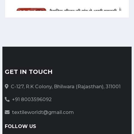
वैवाहिक सीजन की मांग से अच्छी ग्राहकी
की उम्मीदें
Date: 2024-11-22 08:11:01 |
Category: Textile
“Raymond : A Century of
Innovation, Style, and
Leadership”
Date: 2024-11-11 11:48:48 |
GET IN TOUCH
Category: Textile
C-127, R.K Colony, Bhilwara (Rajasthan), 311001
भारत टेक्स 2024 में भारतीय टेक्सटाइल
+91 8003596092
वैल्यू चेन का अद्भुत एवं भव्य प्रदर्शन
Date: 2024-03-18 07:01:43 |
textileworldt@gmail.com
Category: Textile
FOLLOW US