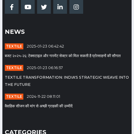
AI in Textiles: A stitch for the
future
Date: 2024-02-13 05:39:16 |
Category: Textile
NEWS
TEXTILE
2025-01-23 06:42:42
फोस्टा का शपथ ग्रहण समारोह
बजट २०२५-२६: टेक्सटाइल और गारमेंट सेक्टर को मिल सकती है प्रोत्साहनों की सौगात
Date: 2023-07-24 05:58:36 |
Category: Textile
TEXTILE
2025-01-23 06:16:57
TEXTILE TRANSFORMATION: INDIA'S STRATEGIC WEAVE INTO
THE FUTURE
सूरत : फोस्टा के कैलाश हाकिम अध्यक्ष,
TEXTILE
2024-11-22 08:11:01
दिनेश कटारिया सेक्रेटरी और नानालाल
राठौड कोषाध्यक्ष बने
वैवाहिक सीजन की मांग से अच्छी ग्राहकी की उम्मीदें
Date: 2023-07-15 11:35:49 |
Category: Textile
CATEGORIES