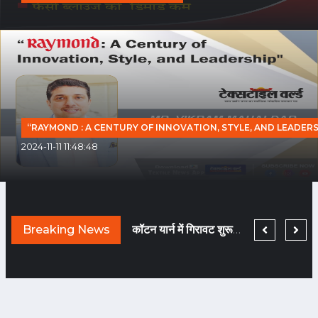
“RAYMOND : A CENTURY OF INNOVATION, STYLE, AND LEADERS
2024-11-11 11:48:48
TEXTILE WORLD HAS BEEN CHNAGED BECAUSE COVID HAS BEEN GONE!
Breaking News
नए दौर में मचेगी ब्राण्डिंग की होड़... तैयारी कीजिए!
कॉटन यार्न में गिरावट शुरू हुई तो फि लामेंट यार्न हो गया टाइट