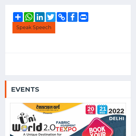
Share
WhatsApp
LinkedIn
Twitter
Copy
Facebook
Print
Link
Speak Speech
EVENTS