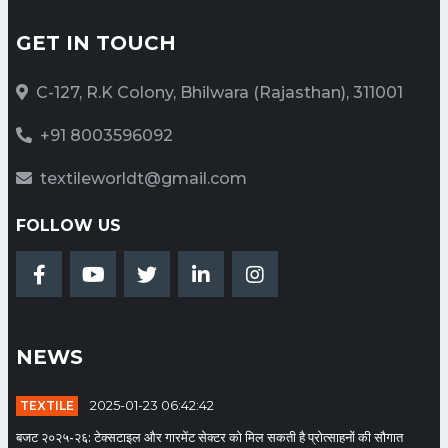
Category: Textile
GET IN TOUCH
भारत टेक्स 2024 में भारतीय टेक्सटाइल
C-127, R.K Colony, Bhilwara (Rajasthan), 311001
वैल्यू चेन का अद्भुत एवं भव्य प्रदर्शन
Date: 2024-03-18 07:01:43 |
+91 8003596092
Category: Textile
textileworldt@gmail.com
AI in Textiles: A stitch for the
FOLLOW US
future
Date: 2024-02-13 05:39:16 |
Category: Textile
NEWS
फोस्टा का शपथ ग्रहण समारोह
TEXTILE
2025-01-23 06:42:42
Date: 2023-07-24 05:58:36 |
Category: Textile
बजट २०२५-२६: टेक्सटाइल और गारमेंट सेक्टर को मिल सकती है प्रोत्साहनों की सौगात