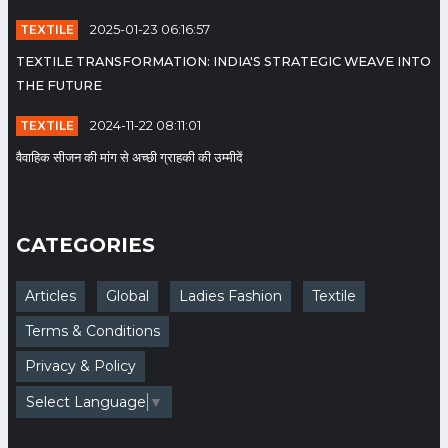
TEXTILE
2025-01-23 06:16:57
सूरत : फोस्टा के कैलाश हाकिम अध्यक्ष,
TEXTILE TRANSFORMATION: INDIA'S STRATEGIC WEAVE INTO
दिनेश कटारिया सेक्रेटरी और नानालाल
THE FUTURE
राठौड कोषाध्यक्ष बने
TEXTILE
2024-11-22 08:11:01
Date: 2023-07-15 11:35:49 |
Category: Textile
वैवाहिक सीजन की मांग से अच्छी ग्राहकी की उम्मीदें
राष्ट्रीय व्यापारी कल्याण बोर्ड का गठन
CATEGORIES
श्री सुनील सिंघी पहले अध्यक्ष मनोनीत
Date: 2023-06-24 10:33:54 |
Articles
Global
Ladies Fashion
Textile
Category: Textile
Terms & Conditions
Privacy & Policy
Birla SaFR: Launch of
Sustainable Flame-
Select Language
▼
retardant Fibres
Date: 2023-06-13 05:13:11 |