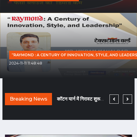
“RAYMOND : A CENTURY OF INNOVATION, STYLE, AND LEADERS
2024-11-11 11:48:48
TEXTILE WORLD HAS BEEN CHNAGED BECAUSE COVID HAS BEEN GONE!
Breaking News
नए दौर में मचेगी ब्राण्डिंग की होड़... तैयारी कीजिए!
कॉटन यार्न में गिरावट शुरू हुई तो फि लामेंट यार्न हो गया टाइट