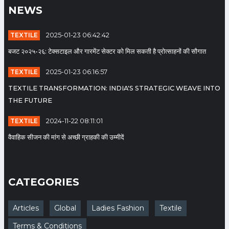
NEWS
फोस्टा का शपथ ग्रहण समारोह
TEXTILE
2025-01-23 06:42:42
Date: 2023-07-24 05:58:36 |
बजट २०२५-२६: टेक्सटाइल और गारमेंट सेक्टर को मिल सकती है प्रोत्साहनों की सौगात
Category: Textile
TEXTILE
2025-01-23 06:16:57
TEXTILE TRANSFORMATION: INDIA'S STRATEGIC WEAVE INTO
सूरत : फोस्टा के कैलाश हाकिम अध्यक्ष,
THE FUTURE
दिनेश कटारिया सेक्रेटरी और नानालाल
राठौड कोषाध्यक्ष बने
TEXTILE
2024-11-22 08:11:01
Date: 2023-07-15 11:35:49 |
वैवाहिक सीजन की मांग से अच्छी ग्राहकी की उम्मीदें
Category: Textile
CATEGORIES
राष्ट्रीय व्यापारी कल्याण बोर्ड का गठन
श्री सुनील सिंघी पहले अध्यक्ष मनोनीत
Date: 2023-06-24 10:33:54 |
Articles
Global
Ladies Fashion
Textile
Category: Textile
Terms & Conditions