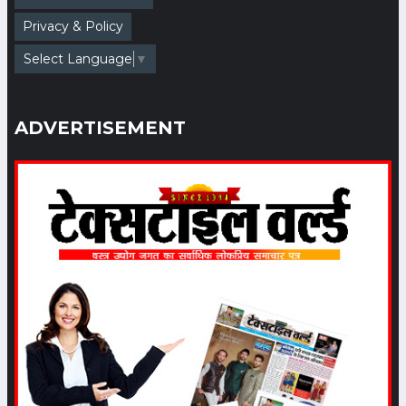
Privacy & Policy
Birla SaFR: Launch of
Select Language
▼
Sustainable Flame-
retardant Fibres
Date: 2023-06-13 05:13:11 |
ADVERTISEMENT
Category: Textile
वैश्विक आर्थिक मंदी की आहट के बीच
बांग्लादेश से रेडीमेड गारमेण्ट निर्यात में
वृद्धि जारी
Date: 2023-05-13 06:26:46 |
Category: Textile
test
Date: 2023-04-15 07:04:51 |