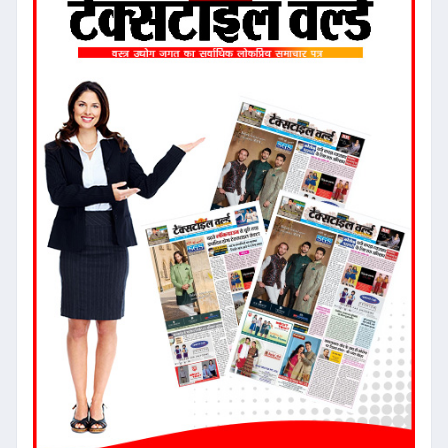
बजट २०२५-२६: टेक्सटाइल और गारमेंट