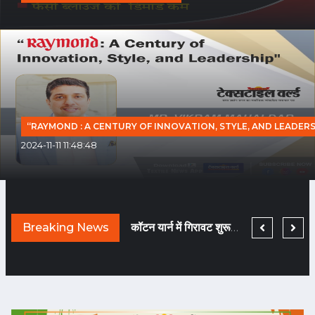
“RAYMOND : A CENTURY OF INNOVATION, STYLE, AND LEADERS
2024-11-11 11:48:48
TEXTILE WORLD HAS BEEN CHNAGED BECAUSE COVID HAS BEEN GONE!
Breaking News
नए दौर में मचेगी ब्राण्डिंग की होड़... तैयारी कीजिए!
कॉटन यार्न में गिरावट शुरू हुई तो फि लामेंट यार्न हो गया टाइट