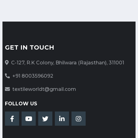
“Raymond : A Century of
Innovation, Style, and
Leadership”
Date: 2024-11-11 11:48:48 |
Category: Textile
GET IN TOUCH
C-127, R.K Colony, Bhilwara (Rajasthan), 311001
भारत टेक्स 2024 में भारतीय टेक्सटाइल
वैल्यू चेन का अद्भुत एवं भव्य प्रदर्शन
+91 8003596092
Date: 2024-03-18 07:01:43 |
Category: Textile
textileworldt@gmail.com
FOLLOW US
AI in Textiles: A stitch for the
future
Date: 2024-02-13 05:39:16 |
Category: Textile