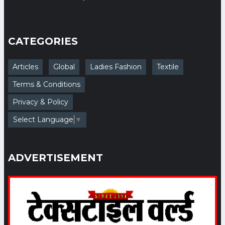
Category: Textile
राष्ट्रीय व्यापारी कल्याण बोर्ड का गठन
CATEGORIES
श्री सुनील सिंघी पहले अध्यक्ष मनोनीत
Date: 2023-06-24 10:33:54 |
Articles
Global
Ladies Fashion
Textile
Category: Textile
Terms & Conditions
Privacy & Policy
Birla SaFR: Launch of
Sustainable Flame-
Select Language
▼
retardant Fibres
Date: 2023-06-13 05:13:11 |
Category: Textile
ADVERTISEMENT
वैश्विक आर्थिक मंदी की आहट के बीच
बांग्लादेश से रेडीमेड गारमेण्ट निर्यात में
वृद्धि जारी