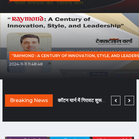
“RAYMOND : A CENTURY OF INNOVATION, STYLE, AND LEADERS
2024-11-11 11:48:48
TEXTILE WORLD HAS BEEN CHNAGED BECAUSE COVID HAS BEEN GONE!
Breaking News
नए दौर में मचेगी ब्राण्डिंग की होड़... तैयारी कीजिए!
कॉटन यार्न में गिरावट शुरू हुई तो फि लामेंट यार्न हो गया टाइट