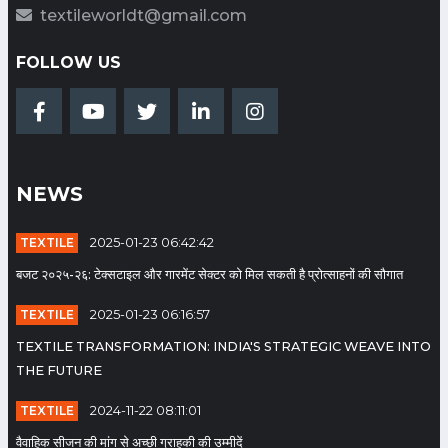
textileworldt@gmail.com
FOLLOW US
AI in Textiles: A stitch for the
future
Date: 2024-02-13 05:39:16 |
Category: Textile
NEWS
फोस्टा का शपथ ग्रहण समारोह
TEXTILE
2025-01-23 06:42:42
Date: 2023-07-24 05:58:36 |
Category: Textile
बजट २०२५-२६: टेक्सटाइल और गारमेंट सेक्टर को मिल सकती है प्रोत्साहनों की सौगात
TEXTILE
2025-01-23 06:16:57
TEXTILE TRANSFORMATION: INDIA'S STRATEGIC WEAVE INTO
सूरत : फोस्टा के कैलाश हाकिम अध्यक्ष,
THE FUTURE
दिनेश कटारिया सेक्रेटरी और नानालाल
राठौड कोषाध्यक्ष बने
TEXTILE
2024-11-22 08:11:01
Date: 2023-07-15 11:35:49 |
वैवाहिक सीजन की मांग से अच्छी ग्राहकी की उम्मीदें