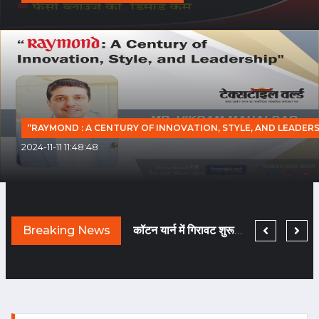
“RAYMOND : A CENTURY OF INNOVATION, STYLE, AND LEADERS
2024-11-11 11:48:48
TEXTILE WORLD HAS BEEN CHNAGED BECAUSE COVID HAS BEEN GONE!
Breaking News
नए दौर में मचेगी ब्राण्डिंग की होड़... तैयारी कीजिए!
कॉटन यार्न में गिरावट शुरू हुई तो फि लामेंट यार्न हो गया टाइट