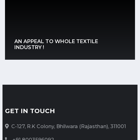
मिलों ने शर्टिंग की नई रेंज बाजार में उतारी,
डार्क कलर पर जोर
Date: 2022-08-24 10:18:51 |
Category: Textile
AN APPEAL TO WHOLE TEXTILE
INDUSTRY !
आगामी महिनों में जोरदार कारोबार की
संभावना
Date: 2022-08-13 04:46:58 |
Category: Textile
कारोबार कमजोर लेकिन धारणा बेहतर
GET IN TOUCH
Date: 2022-07-30 07:12:40 |
C-127, R.K Colony, Bhilwara (Rajasthan), 311001
Category: Textile
+91 8003596092