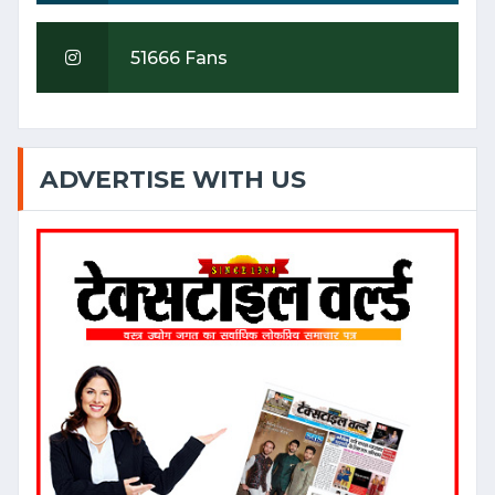
AI in Textiles: A stitch for the
51666 Fans
future
Date: 2024-02-13 05:39:16 |
Category: Textile
ADVERTISE WITH US
फोस्टा का शपथ ग्रहण समारोह
Date: 2023-07-24 05:58:36 |
Category: Textile
सूरत : फोस्टा के कैलाश हाकिम अध्यक्ष,
दिनेश कटारिया सेक्रेटरी और नानालाल
राठौड कोषाध्यक्ष बने
Date: 2023-07-15 11:35:49 |
Category: Textile