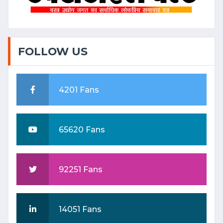
वैवाहिक सीजन की मांग से अच्छी ग्राहकी
की उम्मीदें
Date: 2024-11-22 08:11:01 |
FOLLOW US
Category: Textile
“Raymond : A Century of
4201 Fans
Innovation, Style, and
Leadership”
Date: 2024-11-11 11:48:48 |
65620 Fans
Category: Textile
भारत टेक्स 2024 में भारतीय टेक्सटाइल
92251 Fans
वैल्यू चेन का अद्भुत एवं भव्य प्रदर्शन
Date: 2024-03-18 07:01:43 |
Category: Textile
14051 Fans