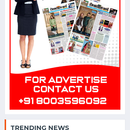
राष्ट्रीय व्यापारी कल्याण बोर्ड का गठन
श्री सुनील सिंघी पहले अध्यक्ष मनोनीत
Date: 2023-06-24 10:33:54 |
Category: Textile
Birla SaFR: Launch of
Sustainable Flame-
retardant Fibres
Date: 2023-06-13 05:13:11 |
Category: Textile
वैश्विक आर्थिक मंदी की आहट के बीच
बांग्लादेश से रेडीमेड गारमेण्ट निर्यात में
वृद्धि जारी
Date: 2023-05-13 06:26:46 |
TRENDING NEWS