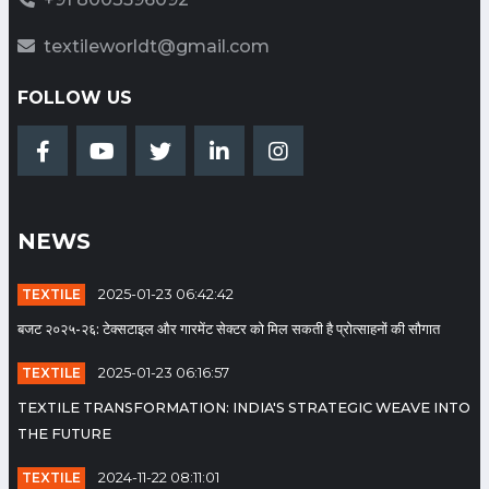
मेन्स फैशन में निट्स एवं लाइक्रा की मांग
textileworldt@gmail.com
बढ़ी
Date: 2022-07-29 04:41:20 |
FOLLOW US
Category: Textile
गारमेण्ट में कामकाज सुधरा
NEWS
Date: 2022-07-11 05:24:30 |
Category: Textile
TEXTILE
2025-01-23 06:42:42
बजट २०२५-२६: टेक्सटाइल और गारमेंट सेक्टर को मिल सकती है प्रोत्साहनों की सौगात
TAI-MP UNIT के चेयरमैन बने
TEXTILE
2025-01-23 06:16:57
मनोहर बतरेजा
TEXTILE TRANSFORMATION: INDIA'S STRATEGIC WEAVE INTO
Date: 2022-06-30 06:11:18 |
THE FUTURE
Category: Articles
TEXTILE
2024-11-22 08:11:01